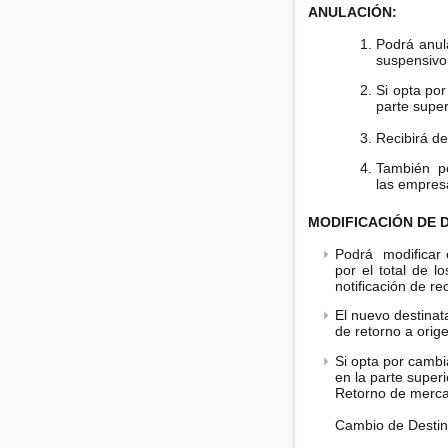
ANULACIÓN:
Podrá anul
suspensivo
Si opta por
parte super
Recibirá de
También p
las
empres
MODIFICACIÓN DE 
Podrá modificar e
por el total de l
notificación de re
El nuevo destinat
de retorno a orig
Si opta por cambi
en la parte super
Retorno de merc
Cambio de Destin