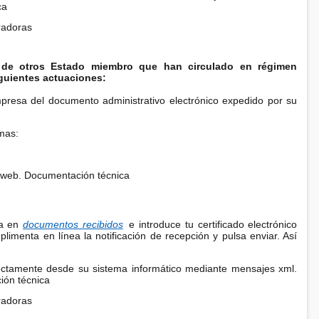
ca
radoras
s de otros Estado miembro que han circulado en régimen
iguientes actuaciones:
resa del documento administrativo electrónico expedido por su
emas:
s web. Documentación técnica
ra en
documentos recibidos
e introduce tu certificado electrónico
limenta en línea la notificación de recepción y pulsa enviar. Así
rectamente desde su sistema informático mediante mensajes xml.
ión técnica
radoras