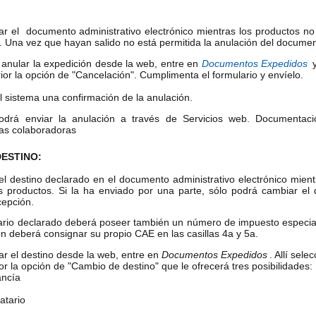
ar el documento administrativo electrónico mientras los productos no
. Una vez que hayan salido no está permitida la anulación del documen
 anular la expedición desde la web, entre en
Documentos Expedidos
y
ior la opción de "Cancelación". Cumplimenta el formulario y envíelo.
l sistema una confirmación de la anulación.
odrá enviar la anulación a través de
Servicios web. Documentaci
as colaboradoras
DESTINO:
l destino declarado en el documento administrativo electrónico mientr
os productos. Si la ha enviado por una parte, sólo podrá cambiar el 
cepción.
ario declarado deberá poseer también un número de impuesto especial 
en deberá consignar su propio CAE en las casillas 4a y 5a.
ar el destino desde la web, entre en
Documentos Expedidos
. Allí sel
ior la opción de "Cambio de destino" que le ofrecerá tres posibilidade
ancía
atario