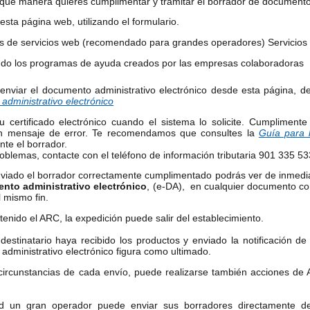
qué manera quieres cumplimentar y tramitar el borrador de documento 
esta página web, utilizando el formulario.
és de servicios web (recomendado para grandes operadores)
Servicio
ando los programas de ayuda creados por las
empresas colaboradoras
 enviar el documento administrativo electrónico desde esta página, 
administrativo electrónico
tu certificado electrónico cuando el sistema lo solicite. Cumpliment
un mensaje de error. Te recomendamos que consultes la
Guía para 
te el borrador.
roblemas, contacte con el teléfono de información tributaria 901 335 
viado el borrador correctamente cumplimentado podrás ver de inmed
nto administrativo electrónico
, (e-DA), en cualquier documento co
 mismo fin.
enido el ARC, la expedición puede salir del establecimiento.
destinatario haya recibido los productos y enviado la notificación d
dministrativo electrónico figura como ultimado.
circunstancias de cada envío, puede realizarse también acciones de
ed un gran operador puede enviar sus borradores directamente de