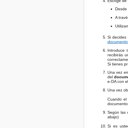
Escoge de 
Desde 
A trav
Utiliz
Si decides
documento
Introduce 
recibirás 
correctamen
Si tienes p
Una vez en
del
docume
e-DA con el
Una vez obt
Cuando el 
documento a
Según las 
abajo)
Si es ust