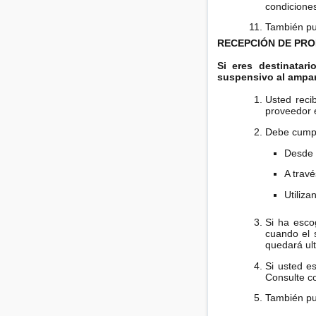
condiciones
También pu
RECEPCIÓN DE PR
Si eres destinata
suspensivo al ampar
Usted reci
proveedor 
Debe cumpli
Desde e
A trav
Utiliz
Si ha esco
cuando el s
quedará ul
Si usted e
Consulte co
También pu