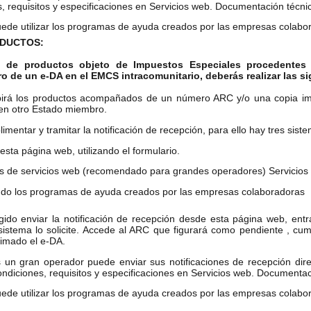
, requisitos y especificaciones en
Servicios web. Documentación técni
ede utilizar los programas de ayuda creados por las
empresas colabo
ODUCTOS:
rio de productos objeto de Impuestos Especiales procedente
o de un e-DA en el EMCS intracomunitario, deberás realizar las s
birá los productos acompañados de un número ARC y/o una copia imp
en otro Estado miembro.
mentar y tramitar la notificación de recepción, para ello hay tres sist
sta página web, utilizando el formulario.
és de servicios web (recomendado para grandes operadores)
Servicio
ando los programas de ayuda creados por las
empresas colaboradoras
gido enviar la notificación de recepción desde esta página web, ent
istema lo solicite. Accede al ARC que figurará como pendiente , cump
timado el e-DA.
s un gran operador puede enviar sus notificaciones de recepción di
ndiciones, requisitos y especificaciones en
Servicios web. Documentac
ede utilizar los programas de ayuda creados por las
empresas colabo