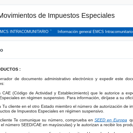
 Movimientos de Impuestos Especiales
MCS INTRACOMUNITARIO
Información general EMCS Intracomunitario
so
ODUCTOS :
rrador de documento administrativo electrónico y expedir este do
es:
 CAE (Código de Actividad y Establecimiento) que le autorice a e
speciales en régimen suspensivo. Para información, diríjase a su ofic
a Tu cliente en el otro Estado miembro el número de autorización de 
oductos de Impuestos Especiales en régimen suspensivo.
 cliente Te comunique su número, comprueba en
SEED en Europa
q
 el número SEED/CAE en mayúsculas) y le autorizan a recibir los produ